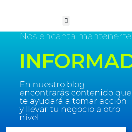
Nos encanta mantenerte
INFORMA
En nuestro blog
encontrarás contenido que
te ayudará a tomar acción
y llevar tu negocio a otro
nivel